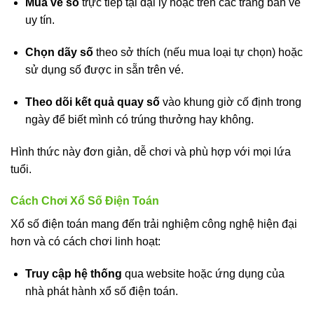
Mua vé số
trực tiếp tại đại lý hoặc trên các trang bán vé
uy tín.
Chọn dãy số
theo sở thích (nếu mua loại tự chọn) hoặc
sử dụng số được in sẵn trên vé.
Theo dõi kết quả quay số
vào khung giờ cố định trong
ngày để biết mình có trúng thưởng hay không.
Hình thức này đơn giản, dễ chơi và phù hợp với mọi lứa
tuổi.
Cách Chơi Xổ Số Điện Toán
Xổ số điện toán mang đến trải nghiệm công nghệ hiện đại
hơn và có cách chơi linh hoạt:
Truy cập hệ thống
qua website hoặc ứng dụng của
nhà phát hành xổ số điện toán.