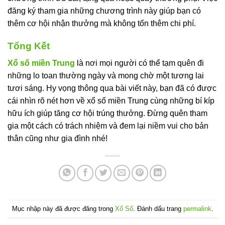
đăng ký tham gia những chương trình này giúp bạn có
thêm cơ hội nhận thưởng mà không tốn thêm chi phí.
Tổng Kết
Xổ số miền Trung
là nơi mọi người có thể tạm quên đi
những lo toan thường ngày và mong chờ một tương lai
tươi sáng. Hy vọng thông qua bài viết này, bạn đã có được
cái nhìn rõ nét hơn về xổ số miền Trung cùng những bí kíp
hữu ích giúp tăng cơ hội trúng thưởng. Đừng quên tham
gia một cách có trách nhiệm và đem lại niềm vui cho bản
thân cũng như gia đình nhé!
Mục nhập này đã được đăng trong
Xổ Số
. Đánh dấu trang
permalink
.