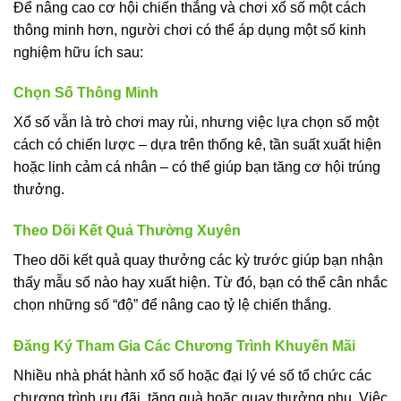
Để nâng cao cơ hội chiến thắng và chơi xổ số một cách
thông minh hơn, người chơi có thể áp dụng một số kinh
nghiệm hữu ích sau:
Chọn Số Thông Minh
Xổ số vẫn là trò chơi may rủi, nhưng việc lựa chọn số một
cách có chiến lược – dựa trên thống kê, tần suất xuất hiện
hoặc linh cảm cá nhân – có thể giúp bạn tăng cơ hội trúng
thưởng.
Theo Dõi Kết Quả Thường Xuyên
Theo dõi kết quả quay thưởng các kỳ trước giúp bạn nhận
thấy mẫu số nào hay xuất hiện. Từ đó, bạn có thể cân nhắc
chọn những số “độ” để nâng cao tỷ lệ chiến thắng.
Đăng Ký Tham Gia Các Chương Trình Khuyến Mãi
Nhiều nhà phát hành xổ số hoặc đại lý vé số tổ chức các
chương trình ưu đãi, tặng quà hoặc quay thưởng phụ. Việc