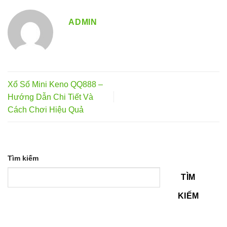
ADMIN
Xổ Số Mini Keno QQ888 –
Hướng Dẫn Chi Tiết Và
Cách Chơi Hiệu Quả
Tìm kiếm
TÌM
KIẾM