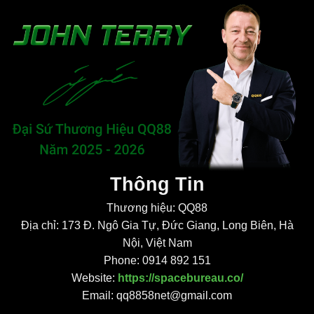
Thông Tin
Thương hiệu: QQ88
Địa chỉ: 173 Đ. Ngô Gia Tự, Đức Giang, Long Biên, Hà
Nội, Việt Nam
Phone: 0914 892 151
Website:
https://spacebureau.co/
Email:
qq8858net@gmail.com