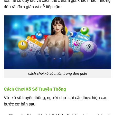
loại lại có quy tắc và cách thức tham gia khác nhau, nhưng
đều rất đơn giản và dễ tiếp cận.
cách chơi xổ số miền trung đơn giản
Cách Chơi Xổ Số Truyền Thống
Với xổ số truyền thống, người chơi chỉ cần thực hiện các
bước cơ bản sau: