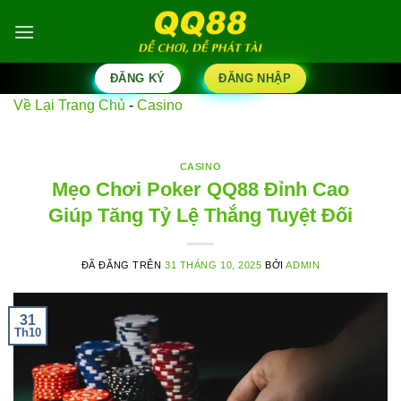
Chuyển
đến
nội
dung
ĐĂNG KÝ
ĐĂNG NHẬP
Về Lại Trang Chủ
-
Casino
CASINO
Mẹo Chơi Poker QQ88 Đỉnh Cao
Giúp Tăng Tỷ Lệ Thắng Tuyệt Đối
ĐÃ ĐĂNG TRÊN
31 THÁNG 10, 2025
BỞI
ADMIN
31
Th10