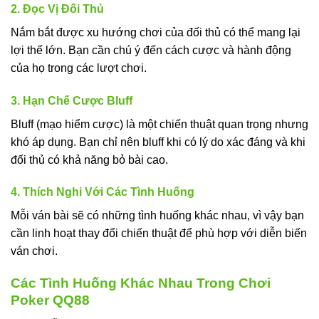
2. Đọc Vị Đối Thủ
Nắm bắt được xu hướng chơi của đối thủ có thể mang lại
lợi thế lớn. Bạn cần chú ý đến cách cược và hành động
của họ trong các lượt chơi.
3. Hạn Chế Cược Bluff
Bluff (mạo hiểm cược) là một chiến thuật quan trọng nhưng
khó áp dụng. Bạn chỉ nên bluff khi có lý do xác đáng và khi
đối thủ có khả năng bỏ bài cao.
4. Thích Nghi Với Các Tình Huống
Mỗi ván bài sẽ có những tình huống khác nhau, vì vậy bạn
cần linh hoạt thay đổi chiến thuật để phù hợp với diễn biến
ván chơi.
Các Tình Huống Khác Nhau Trong Chơi
Poker QQ88