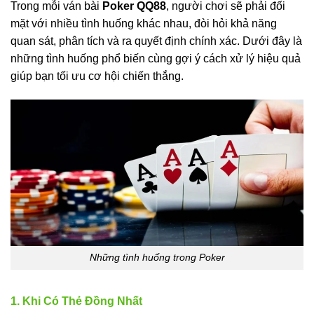
Trong mỗi ván bài
Poker QQ88
, người chơi sẽ phải đối
mặt với nhiều tình huống khác nhau, đòi hỏi khả năng
quan sát, phân tích và ra quyết định chính xác. Dưới đây là
những tình huống phổ biến cùng gợi ý cách xử lý hiệu quả
giúp bạn tối ưu cơ hội chiến thắng.
Những tình huống trong Poker
1. Khi Có Thẻ Đồng Nhất