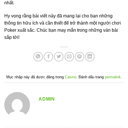
nhất.
Hy vọng rằng bài viết này đã mang lại cho bạn những
thông tin hữu ích và cần thiết để trở thành một người chơi
Poker xuất sắc. Chúc bạn may mắn trong những ván bài
sắp tới!
Mục nhập này đã được đăng trong
Casino
. Đánh dấu trang
permalink
.
ADMIN