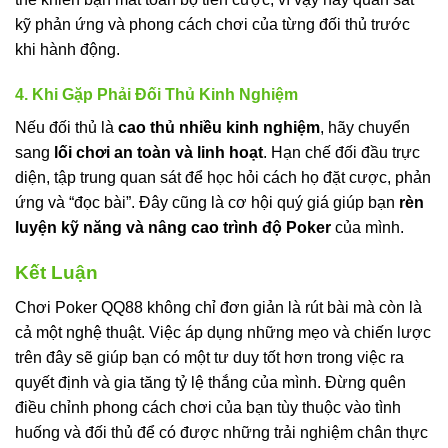
kỹ phản ứng và phong cách chơi của từng đối thủ trước
khi hành động.
4. Khi Gặp Phải Đối Thủ Kinh Nghiệm
Nếu đối thủ là
cao thủ nhiều kinh nghiệm
, hãy chuyển
sang
lối chơi an toàn và linh hoạt
. Hạn chế đối đầu trực
diện, tập trung quan sát để học hỏi cách họ đặt cược, phản
ứng và “đọc bài”. Đây cũng là cơ hội quý giá giúp bạn
rèn
luyện kỹ năng và nâng cao trình độ Poker
của mình.
Kết Luận
Chơi Poker QQ88 không chỉ đơn giản là rút bài mà còn là
cả một nghệ thuật. Việc áp dụng những mẹo và chiến lược
trên đây sẽ giúp bạn có một tư duy tốt hơn trong việc ra
quyết định và gia tăng tỷ lệ thắng của mình. Đừng quên
điều chỉnh phong cách chơi của bạn tùy thuộc vào tình
huống và đối thủ để có được những trải nghiệm chân thực