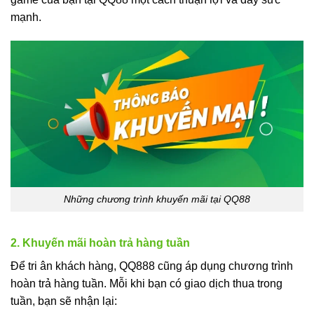
mạnh.
Những chương trình khuyến mãi tại QQ88
2. Khuyến mãi hoàn trả hàng tuần
Để tri ân khách hàng, QQ888 cũng áp dụng chương trình
hoàn trả hàng tuần. Mỗi khi bạn có giao dịch thua trong
tuần, bạn sẽ nhận lại: