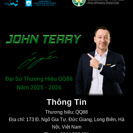
Thông Tin
Thương hiệu: QQ88
Địa chỉ: 173 Đ. Ngô Gia Tự, Đức Giang, Long Biên, Hà
Nội, Việt Nam