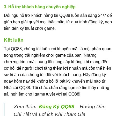
3. Hỗ trợ khách hàng chuyên nghiệp
Đội ngũ hỗ trợ khách hàng tại QQ88 luôn sẵn sàng 24/7 để
giúp bạn giải quyết mọi thắc mắc, từ quá trình đăng ký, nạp
tiền đến kỹ thuật chơi game.
Kết luận
Tại QQ88, chúng tôi luôn coi khuyến mãi là một phần quan
trọng trong trải nghiệm chơi game của bạn. Những
chương trình mà chúng tôi cung cấp không chỉ mang đến
cơ hội để người chơi tăng thêm lợi nhuận mà còn thể hiện
sự tri ân của chúng tôi đối với khách hàng. Hãy đăng ký
ngay hôm nay để không bỏ lỡ bất kỳ khuyến mãi nào từ
Nhà cái QQ88. Tôi chắc chắn rằng bạn sẽ tìm thấy những
trải nghiệm chơi game tuyệt vời tại QQ88!
Xem thêm:
Đăng Ký QQ88
– Hướng Dẫn
Chi Tiết và Lợi Ích Khi Tham Gia