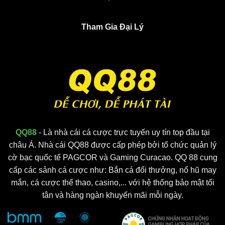
Tham Gia Đại Lý
QQ88
- Là nhà cái cá cược trực tuyến uy tín top đầu tại
châu Á. Nhà cái QQ88 được cấp phép bởi tổ chức quản lý
cờ bạc quốc tế PAGCOR và Gaming Curacao. QQ 88 cung
cấp các sảnh cá cược như: Bắn cá đổi thưởng, nổ hũ may
mắn, cá cược thể thao, casino,... với hệ thống bảo mật tối
tân và hàng ngàn khuyến mãi mỗi ngày.