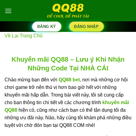
Chuyển
đến
nội
dung
ĐĂNG KÝ
ĐĂNG NHẬP
Về Lại Trang Chủ
Khuyến mãi QQ88 – Lưu ý Khi Nhận
Những Code Tại NHÀ CÁI
Chào mừng bạn đến với
QQ88 bet
, nơi mà những cơ hội
chơi game trở nên thú vị hơn bao giờ hết với những
khuyến mãi hấp dẫn. Trong bài viết này, tôi sẽ cung cấp
cho bạn thông tin chi tiết về các chương trình
khuyến mãi
QQ88
hiện có, cũng như cách bạn có thể tận dụng tối đa
những ưu đãi này. Nào, hãy cùng tôi khám phá những điều
tuyệt vời chờ đón bạn tại QQ88 COM nhé!