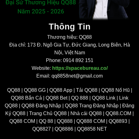
Thông Tin
Thương hiệu: QQ88
Địa chỉ: 173 Đ. Ngô Gia Tự, Đức Giang, Long Biên, Hà
Nội, Việt Nam
Phone: 0914 892 151
Website:
https://spacebureau.co/
Email:
qq8858net@gmail.com
QQ88 | QQ88 GG | QQ88 App | Tải QQ88 | QQ88 Nổ Hũ |
QQ88 Bắn Cá | QQ88 Bet | QQ 888 | QQ88 Link | Link
QQ88 | QQ88 Đăng Nhập | QQ88 Trang Đăng Nhập | Đăng
Ký QQ88 | Trang Chủ QQ88 | Nhà cái QQ88 | QQ88.COM |
QQ88 COM | QQ 88 | QQ888 | QQ888 COM | QQ8893 |
QQ8827 | QQ8886 | QQ8858 NET