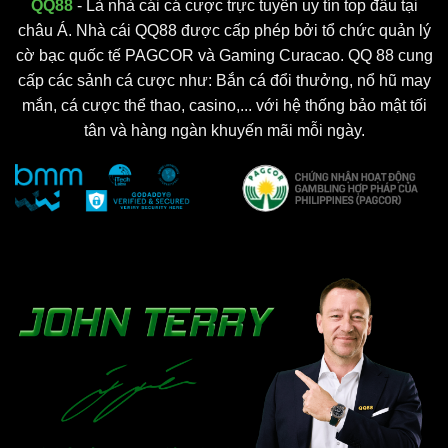
QQ88
- Là nhà cái cá cược trực tuyến uy tín top đầu tại
châu Á. Nhà cái QQ88 được cấp phép bởi tổ chức quản lý
cờ bạc quốc tế PAGCOR và Gaming Curacao. QQ 88 cung
cấp các sảnh cá cược như: Bắn cá đổi thưởng, nổ hũ may
mắn, cá cược thể thao, casino,... với hệ thống bảo mật tối
tân và hàng ngàn khuyến mãi mỗi ngày.