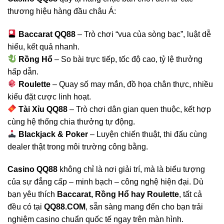
thương hiệu hàng đầu châu Á:
Baccarat QQ88
– Trò chơi “vua của sòng bạc”, luật dễ
hiểu, kết quả nhanh.
Rồng Hổ
– So bài trực tiếp, tốc độ cao, tỷ lệ thưởng
hấp dẫn.
Roulette
– Quay số may mắn, đồ họa chân thực, nhiều
kiểu đặt cược linh hoạt.
Tài Xỉu QQ88
– Trò chơi dân gian quen thuộc, kết hợp
cùng hệ thống chia thưởng tự động.
Blackjack & Poker
– Luyện chiến thuật, thi đấu cùng
dealer thật trong môi trường công bằng.
Casino QQ88
không chỉ là nơi giải trí, mà là biểu tượng
của sự đẳng cấp – minh bạch – công nghệ hiện đại. Dù
bạn yêu thích
Baccarat, Rồng Hổ hay Roulette
, tất cả
đều có tại
QQ88.COM
, sẵn sàng mang đến cho bạn trải
nghiệm casino chuẩn quốc tế ngay trên màn hình.