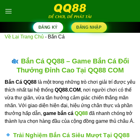
Chuyển
đến
nội
dung
ĐĂNG KÝ
ĐĂNG NHẬP
Về Lại Trang Chủ
-
Bắn Cá
Bắn Cá QQ88 – Game Bắn Cá Đổi
Thưởng Đỉnh Cao Tại QQ88 COM
Bắn Cá QQ88
là một trong những trò chơi giải trí được yêu
thích nhất tại hệ thống
QQ88.COM
, nơi người chơi có thể
vừa thư giãn, vừa tận hưởng cảm giác chiến thắng mãn
nhãn. Với giao diện hiện đại, hiệu ứng chân thực và phần
thưởng hấp dẫn,
game bắn cá
QQ88
đã nhanh chóng trở
thành lựa chọn hàng đầu của cộng đồng game thủ châu Á.
Trải Nghiệm Bắn Cá Siêu Mượt Tại QQ88