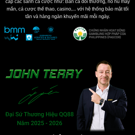
cấp các sảnh cá cược như: Bắn cá đổi thưởng, nổ hũ may
mắn, cá cược thể thao, casino,... với hệ thống bảo mật tối
tân và hàng ngàn khuyến mãi mỗi ngày.