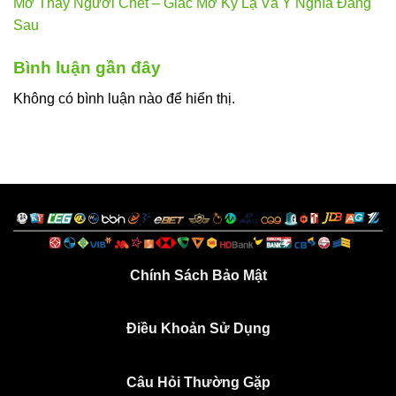
Mơ Thấy Người Chết – Giấc Mơ Kỳ Lạ Và Ý Nghĩa Đằng
Sau
Bình luận gần đây
Không có bình luận nào để hiển thị.
Chính Sách Bảo Mật
Điều Khoản Sử Dụng
Câu Hỏi Thường Gặp