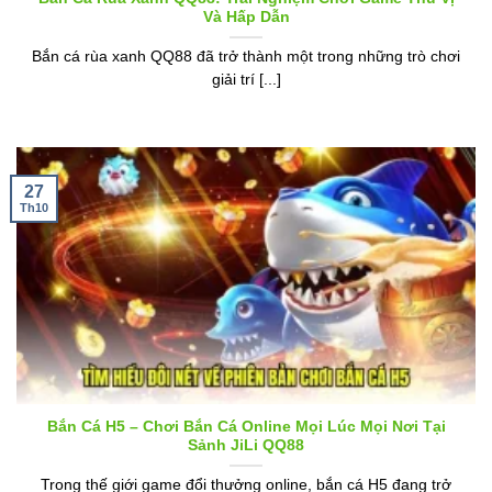
Và Hấp Dẫn
Bắn cá rùa xanh QQ88 đã trở thành một trong những trò chơi
giải trí [...]
27
Th10
Bắn Cá H5 – Chơi Bắn Cá Online Mọi Lúc Mọi Nơi Tại
Sảnh JiLi QQ88
Trong thế giới game đổi thưởng online, bắn cá H5 đang trở