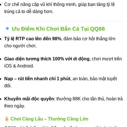
Cơ chế nâng cấp vũ khí thông minh, giúp bạn tăng tỷ lệ
trúng cá to dễ dàng hơn.
Ưu Điểm Khi Chơi Bắn Cá Tại QQ88
Tỷ lệ RTP cao lên đến 98%
, đảm bảo cơ hội thắng lớn
cho người chơi.
Giao diện tương thích 100% với di động
, chơi mượt trên
iOS & Android.
Nạp – rút tiền nhanh chỉ 1 phút
, an toàn, bảo mật tuyệt
đối.
Khuyến mãi độc quyền
: thưởng 88K cho tân thủ, hoàn trả
theo ngày.
Chơi Càng Lâu – Thưởng Càng Lớn