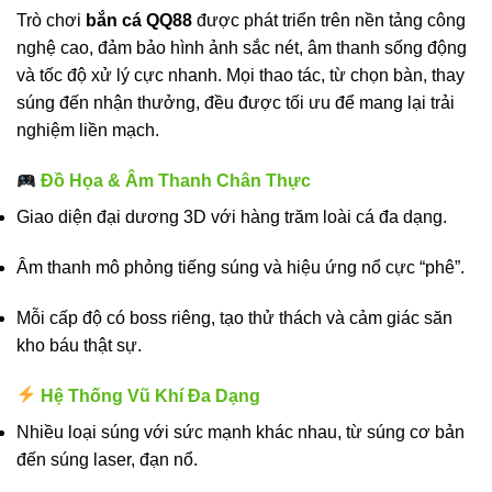
Trò chơi
bắn cá QQ88
được phát triển trên nền tảng công
nghệ cao, đảm bảo hình ảnh sắc nét, âm thanh sống động
và tốc độ xử lý cực nhanh. Mọi thao tác, từ chọn bàn, thay
súng đến nhận thưởng, đều được tối ưu để mang lại trải
nghiệm liền mạch.
Đồ Họa & Âm Thanh Chân Thực
Giao diện đại dương 3D với hàng trăm loài cá đa dạng.
Âm thanh mô phỏng tiếng súng và hiệu ứng nổ cực “phê”.
Mỗi cấp độ có boss riêng, tạo thử thách và cảm giác săn
kho báu thật sự.
Hệ Thống Vũ Khí Đa Dạng
Nhiều loại súng với sức mạnh khác nhau, từ súng cơ bản
đến súng laser, đạn nổ.