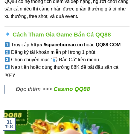
QQ88 có hệ thống tích điểm và xếp hạng, người chơi càng
săn cá nhiều thì càng nhận được phần thưởng giá trị như
xu thưởng, free shot, và quà event.
Cách Tham Gia Game Bắn Cá QQ88
Truy cập
https://spacebureau.co
hoặc
QQ88.COM
Đăng ký tài khoản miễn phí trong 1 phút
Chọn chuyên mục “
Bắn Cá” trên menu
Nạp tiền hoặc dùng thưởng 88K để bắt đầu săn cá
ngay
Đọc thêm >>>
Casino QQ88
31
Th10